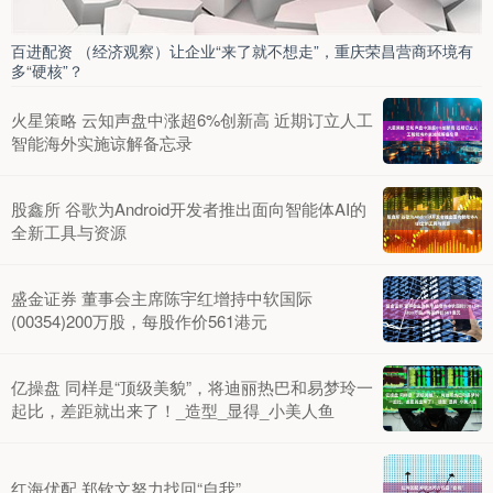
百进配资 （经济观察）让企业“来了就不想走”，重庆荣昌营商环境有
多“硬核”？
火星策略 云知声盘中涨超6%创新高 近期订立人工
智能海外实施谅解备忘录
股鑫所 谷歌为Android开发者推出面向智能体AI的
全新工具与资源
盛金证券 董事会主席陈宇红增持中软国际
(00354)200万股，每股作价561港元
亿操盘 同样是“顶级美貌”，将迪丽热巴和易梦玲一
起比，差距就出来了！_造型_显得_小美人鱼
红海优配 郑钦文努力找回“自我”