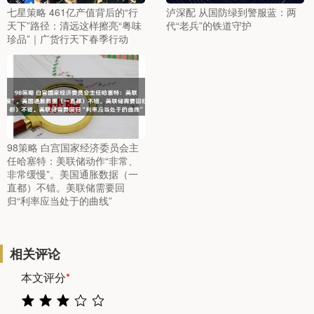
七星策略 461亿产值背后的“行
泸深配 从国防绿到警服蓝：两
天下”路径：清远这样擦亮“粤味
代“老兵”的铁道守护
珍品”｜广货行天下春季行动
98策略 白宫国家经济委员会主
任哈塞特：美联储动作“非常、
非常缓慢”。美国通胀数据（一
直都）不错。美联储需要回
归“利率应当处于的曲线”
相关评论
本文评分
*