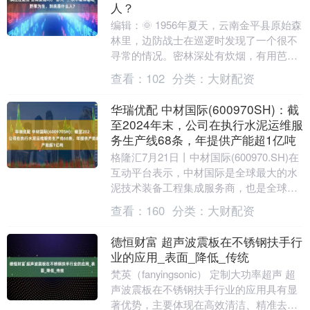
人？
编辑：🌞 1956年夏天，云南金平县原始森
林里，边防战士在巡逻时发现了一个很不
寻常的情况。密林深处有炊烟，有用芭蕉
叶和树枝搭成的棚子，还有一些衣不蔽体
查看：
102
分类：
大财配资
的人在林子....
华瑞优配 中材国际(600970SH)：截
至2024年末，公司在执行水泥运维服
务生产线68条，年提供产能超1亿吨
格隆汇7月21日丨中材国际(600970.SH)在
互动平台表示，中材国际是全球最大的水
泥技术装备工程集成服务商，也是全球水
泥技术装备及工程服务市场唯一具有完整
查看：
160
分类：
大财配资
产....
德恒财富 超声波震板在不锈钢扶手行
业的应用_表面_降低_传统
梵英（fanyingsonic） 定制大功率超声 超
声波震板在不锈钢扶手行业的应用具有显
著优势，主要体现在高效清洁、精准去