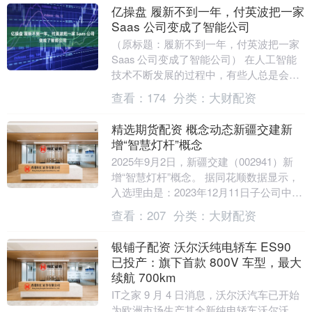
亿操盘 履新不到一年，付英波把一家
Saas 公司变成了智能公司
（原标题：履新不到一年，付英波把一家
Saas 公司变成了智能公司） 在人工智能
技术不断发展的过程中，有些人总是会选
择奔赴行业探索的最前沿。 2016年，付英
查看：
174
分类：
大财配资
波....
精选期货配资 概念动态新疆交建新
增“智慧灯杆”概念
2025年9月2日，新疆交建（002941）新
增“智慧灯杆”概念。 据同花顺数据显示，
入选理由是：2023年12月11日子公司中新
数字科技微信公众号，智慧杆件是....
查看：
207
分类：
大财配资
银铺子配资 沃尔沃纯电轿车 ES90
已投产：旗下首款 800V 车型，最大
续航 700km
IT之家 9 月 4 日消息，沃尔沃汽车已开始
为欧洲市场生产其全新纯电轿车沃尔沃