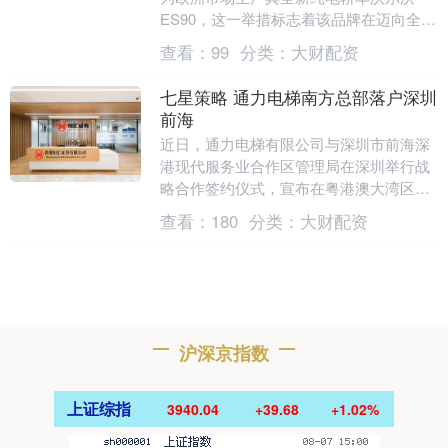
ES90，这一举措标志着该品牌在迈向全面
电动化未来的进程中，达成了又一重要里
查看：
99
分类：
大财配资
程....
七星策略 通力电梯南方总部落户深圳
前海
近日，通力电梯有限公司与深圳市前海深
港现代服务业合作区管理局在深圳举行战
略合作签约仪式，宣布在粤港澳大湾区启
动重大投资计划，将在前海设立南方总
查看：
180
分类：
大财配资
部，并将联合深圳伙....
沪深京指数
上证综指
3940.04
+39.68
+1.02%