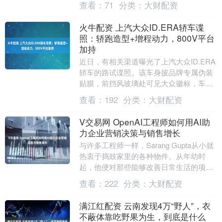
查看：
71
分类：
大财配资
貌，....
火牛配资 上汽大众ID.ERA轿车谍
照：轿跑造型+增程动力，800V平台
加持
近日，有相关渠道曝光了上汽大众ID.ERA
轿车的路试谍照。该车身披品牌专属伪装
贴膜，前挡风玻璃处可见大众徽标，车身
两侧分别设有加油与充电接口，底盘区域
查看：
192
分类：
大财配资
亦能看到排....
V交易网 OpenAI工程师如何用AI助
力企业营销决策与销售增长
与许多工程师一样，Sarang Gupta从小就
热衷于捣鼓家里的各种物件。从年幼时
起，他便对那些能够改善日常生活的项目
情有独钟。 家里的微波炉插头坏了，
查看：
222
分类：
大财配资
Gupt....
满江红配资 云南发现4万“野人”，衣
不蔽体靠吃野果为生，到底是什么