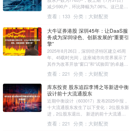
减少590户，环比降幅为7.06%。这已是该
公司股东户数连续第2期下降。 证....
查看：
133
分类：
大财配资
大牛证券港股 深圳45年：让DaaS服
务成为深圳绿色、创新发展的“重要引
擎”
2025年8月26日，深圳经济特区建立45周
年。45载时光间，这座城市向世界展示了
其作为改革开放“窗口”和“试验田”的卓越风
采：从“三天一层楼”的“深圳速度”，....
查看：
221
分类：
大财配资
库东投资 股东追踪李博之等新进中衡
设计前十大流通股东
近期中衡设计（603017）发布2025中报，
十大流通股东发生了以下变化：2位股东新
进，2位股东退出。 新进的前十大流通股
东中，李博之本期持有363万股，占流
查看：
221
分类：
大财配资
通....