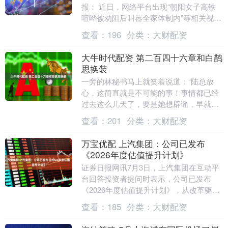
报： 近日，网络平台出现“朝阳女子高铁
喧哗被劝阻后叫嚣全家体制内”等相关视
频，引发社会关注。针对网民关切，北票
查看：
196
分类：
大财配资
市公安局立即....
大牛时代配资 第二百四十六章和白鹊
思换装
一旁的林秘书马上就笑着说道：“陆总放
心，这简直就是不可能的事！事情都已经
过去这么几天了，要是她想辟谣，早就已
经出来辟谣了。她显然就是心虚，所以不
查看：
201
分类：
大财配资
敢正面出来回应。....
万宝优配 上汽集团：公司已发布
《2026年度估值提升计划》
证券日报网讯7月3日，上汽集团在互动平
台回答投资者提问时表示，公司已发布
《2026年度估值提升计划》，从改革驱
动、创新提质、治理增效三方面深化工作
查看：
185
分类：
大财配资
落实。公司将持....