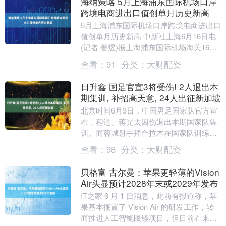
海纳策略 5月上海浦东国际机场口岸
跨境电商进出口值创单月历史新高
5月上海浦东国际机场口岸跨境电商进出口
值创单月历史新高 中新社上海6月16日电
(记者 姜煜)据上海浦东国际机场海关16日
发布的统计数据，今年5月，上海浦东国
查看：
91
分类：
大财配资
际....
日升鑫 国足官宣3将受伤! 2人退出本
期集训, 补招高天意, 24人出征新加坡
北京时间6月3日，中国男足国家队官方宣
布，程进、蒋光太因伤退出本期国家队集
训。而蓉城射手拜合拉木在国家队训练中
受伤，无缘首战新加坡。国足官方祝愿3位
查看：
98
分类：
大财配资
球员早日康复....
贝格富 古尔曼：苹果更轻薄的Vision
Air头显预计2028年末或2029年发布
IT之家 6 月 1 日消息，此前有报道称，苹
果基本搁置了 Vision Air 的研发工作，转
而推进人工智能眼镜项目，但目前看来，