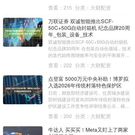
污、保护材质和适应复杂结构等方面。
查看：
215
分类：
大财配资
高....
万联证券 双诚智能推出SCF-
50C+50G自动封箱机 纪念品牌20周
年_包装_设备_技术
双诚智能推出SCF-50C+50G自动封箱机
纪念品牌20周年 在包装自动化领域，技术
的迭代始终围绕效率与安全的平衡展开。
近期，一款型号为SCF-50C+50G的....
查看：
222
分类：
大财配资
点登富 5000万元中央补助！博罗拟
入选2026年传统村落特色保护区
日前，财政部经济建设司、住房城乡建设
部村镇建设司发布2026年传统村落特色保
护区建设工作竞争性评审结果公示，根据
评审结果，惠州市博罗县拟入选2026年传
查看：
200
分类：
大财配资
统村落特....
牛达人 买买买！Meta又盯上了两家