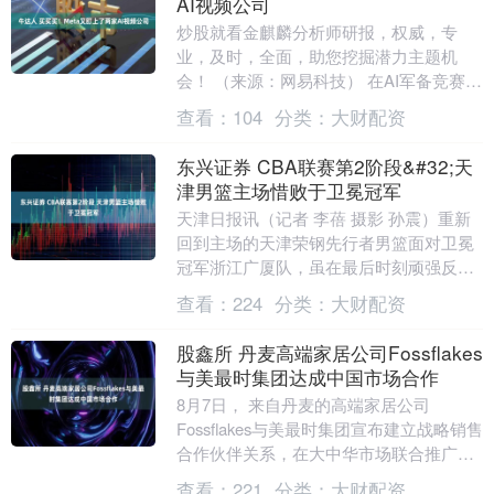
AI视频公司
炒股就看金麒麟分析师研报，权威，专
业，及时，全面，助您挖掘潜力主题机
会！ （来源：网易科技） 在AI军备竞赛愈
演愈烈之际，Meta正将其并购和合作的触
查看：
104
分类：
大财配资
角伸向新兴....
东兴证券 CBA联赛第2阶段&#32;天
津男篮主场惜败于卫冕冠军
天津日报讯（记者 李蓓 摄影 孙震）重新
回到主场的天津荣钢先行者男篮面对卫冕
冠军浙江广厦队，虽在最后时刻顽强反
扑，但仍未能创造奇迹，以95：102惜败
查看：
224
分类：
大财配资
对手，本赛....
股鑫所 丹麦高端家居公司Fossflakes
与美最时集团达成中国市场合作
8月7日， 来自丹麦的高端家居公司
Fossflakes与美最时集团宣布建立战略销售
合作伙伴关系，在大中华市场联合推广其
旗下的高端家居品牌Nordic Sleep....
查看：
221
分类：
大财配资