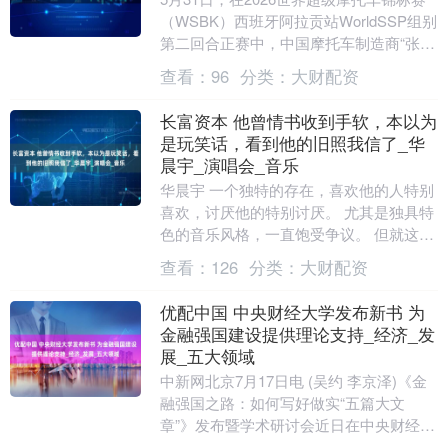
（WSBK）西班牙阿拉贡站WorldSSP组别
第二回合正赛中，中国摩托车制造商“张雪
机车”旗下的法国车手瓦伦丁·德比斯....
查看：
96
分类：
大财配资
长富资本 他曾情书收到手软，本以为
是玩笑话，看到他的旧照我信了_华
晨宇_演唱会_音乐
华晨宇 一个独特的存在，喜欢他的人特别
喜欢，讨厌他的特别讨厌。 尤其是独具特
色的音乐风格，一直饱受争议。 但就这样
一位歌手，在读书时便备受追捧，甚至情
查看：
126
分类：
大财配资
书都收到手....
优配中国 中央财经大学发布新书 为
金融强国建设提供理论支持_经济_发
展_五大领域
中新网北京7月17日电 (吴约 李京泽)《金
融强国之路：如何写好做实“五篇大文
章”》发布暨学术研讨会近日在中央财经大
学召开。 该书全景式展现“五篇大文章”全