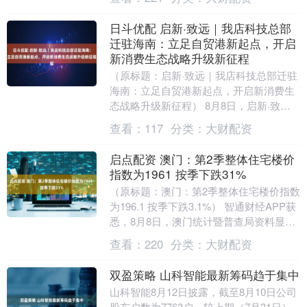
日斗优配 启新·致远｜我店科技总部
迁驻海南：立足自贸港新起点，开启
新消费生态战略升级新征程
（原标题：启新·致远｜我店科技总部迁驻
海南：立足自贸港新起点，开启新消费生
态战略升级新征程） 8月8日，启新·致远
2025我店科技战略发布暨全域培训大会在
查看：
117
分类：
大财配资
海南....
启点配资 澳门：第2季整体住宅楼价
指数为1961 按季下跌31%
（原标题：澳门：第2季整体住宅楼价指数
为196.1 按季下跌3.1%） 智通财经APP获
悉，8月8日，澳门统计暨普查局资料显
示，2025年第2季整体住宅楼价指数....
查看：
220
分类：
大财配资
双盈策略 山科智能最新筹码趋于集中
山科智能8月12日披露，截至8月10日公司
股东户数为7763户，较上期（7月31日）