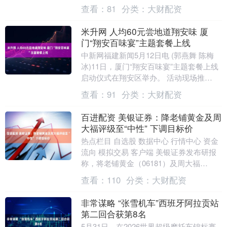
苹果再度投入资源重启了这款产....
查看：
81
分类：
大财配资
米升网 人均60元尝地道翔安味 厦
门“翔安百味宴”主题套餐上线
中新网福建新闻5月12日电 (郭燕舞 陈梅
冰)11日，厦门“翔安百味宴”主题套餐上线
启动仪式在翔安区举办。 活动现场推
出“翔安百味宴”主题套餐，该套餐由授权
查看：
91
分类：
大财配资
名店....
百进配资 美银证券：降老铺黄金及周
大福评级至“中性” 下调目标价
热点栏目 自选股 数据中心 行情中心 资金
流向 模拟交易 客户端 美银证券发布研报
称，将老铺黄金（06181）及周大福
（01929）的评级由“买入”下调至“中性....
查看：
110
分类：
大财配资
非常谋略 “张雪机车”西班牙阿拉贡站
第二回合获第8名
5月31日，在2026世界超级摩托车锦标赛